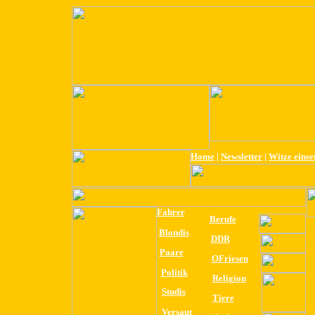
Home
|
Newsletter
|
Witze eins
Fahrer
Berufe
Blondis
DDR
Paare
OFriesen
Politik
Religion
Studis
Tiere
Versaut