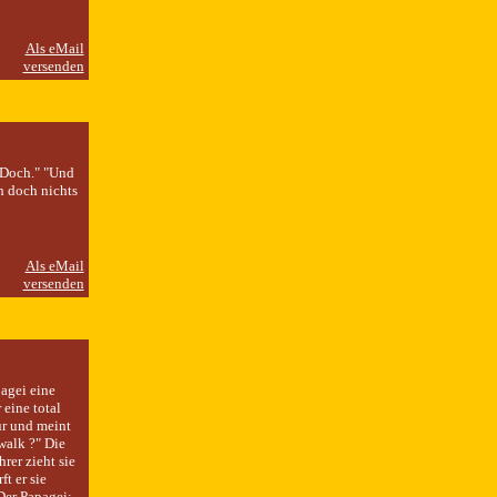
"Doch." "Und
h doch nichts
agei eine
 eine total
ür und meint
 walk ?" Die
rer zieht sie
t er sie
Der Papagei: