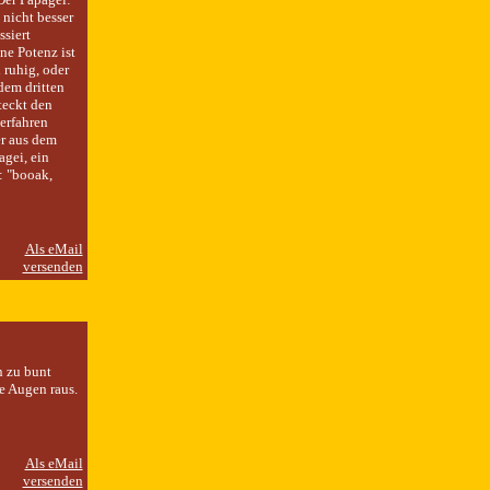
nicht besser
ssiert
ne Potenz ist
 ruhig, oder
dem dritten
teckt den
erfahren
er aus dem
agei, ein
: "booak,
n zu bunt
e Augen raus.