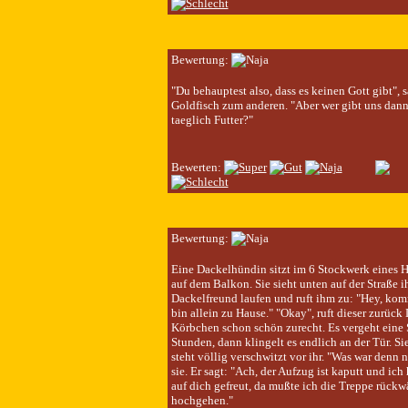
Bewertung:
"Du behauptest also, dass es keinen Gott gibt", s
Goldfisch zum anderen. "Aber wer gibt uns dann
taeglich Futter?"
Bewerten:
Bewertung:
Eine Dackelhündin sitzt im 6 Stockwerk eines 
auf dem Balkon. Sie sieht unten auf der Straße i
Dackelfreund laufen und ruft ihm zu: "Hey, kom
bin allein zu Hause." "Okay", ruft dieser zurück
Körbchen schon schön zurecht. Es vergeht eine 
Stunden, dann klingelt es endlich an der Tür. Sie
steht völlig verschwitzt vor ihr. "Was war denn nu
sie. Er sagt: "Ach, der Aufzug ist kaputt und ich
auf dich gefreut, da mußte ich die Treppe rückw
hochgehen."