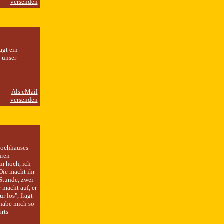
agt ein
 unser
Hochhauses
hren
m hoch, ich
 Die macht ihr
Stunde, zwei
 macht auf, er
r los", fragt
 habe mich so
ärts