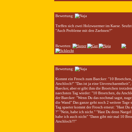
Bewertung:
Treffen sich zwei Holzwuermer im Kaese. Seufzt 
"Auch Probleme mit den Zaehnen?"
Bewerten:
Bewertung:
Kommt ein Frosch zum Baecker: "10 Broetchen,
Arschloch!" "Das ist ja eine Unverschaemtheit", 
Baecker, aber er gibt ihm die Broetchen trotzde
naechsten Tag wieder: "10 Broetchen, du Arschl
der Baecker: "Wenn Du das nochmal sagst, nagel
die Wand" Das ganze geht noch 2 weitere Tage 
Tag spaeter kommt der Frosch erneut: "Hast Du
?" "Nein, habe ich nicht." "Hast Du denn Naegel 
habe ich auch nicht" "Dann gibt mir mal 10 Bro
Arschloch!!!"