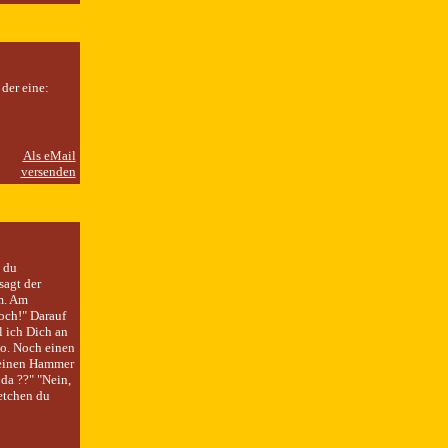
der eine:
 du
sagt der
m. Am
och!" Darauf
 ich Dich an
so. Noch einen
 einen Hammer
da ??" "Nein,
etchen du