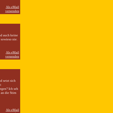
nd auch keine
 sowieso nie.
d setzt sich
t:
egen? Ich seh
 an die Stirn