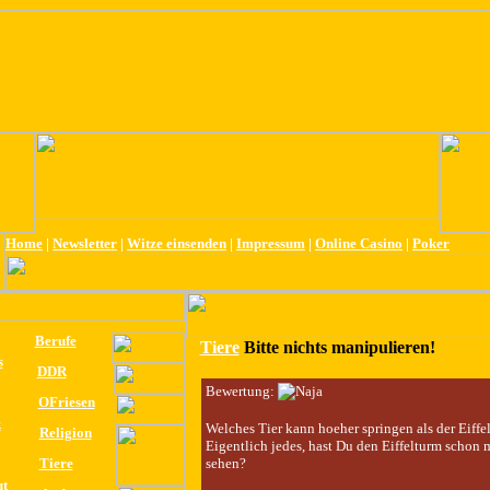
Home
|
Newsletter
|
Witze einsenden
|
Impressum
|
Online Casino
|
Poker
Berufe
Tiere
Bitte nichts manipulieren!
s
DDR
Bewertung:
OFriesen
k
Welches Tier kann hoeher springen als der Eiffe
Religion
Eigentlich jedes, hast Du den Eiffelturm schon 
Tiere
sehen?
ut