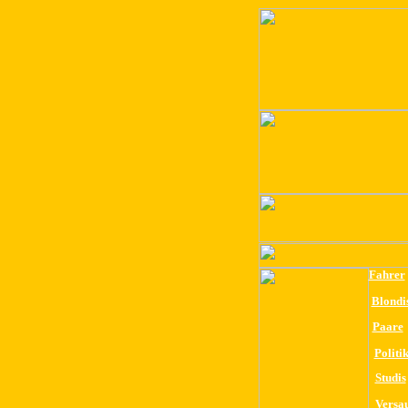
Fahrer
Blondi
Paare
Politi
Studis
Versa