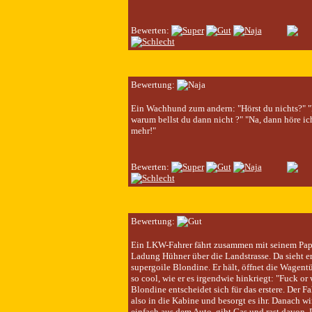
Bewerten:
Bewertung:
Ein Wachhund zum andern: "Hörst du nichts?" 
warum bellst du dann nicht ?" "Na, dann höre ic
mehr!"
Bewerten:
Bewertung:
Ein LKW-Fahrer fährt zusammen mit seinem Pap
Ladung Hühner über die Landstrasse. Da sieht er
supergoile Blondine. Er hält, öffnet die Wagent
so cool, wie er es irgendwie hinkriegt: "Fuck or
Blondine entscheidet sich für das erstere. Der Fah
also in die Kabine und besorgt es ihr. Danach wirf
einfach aus dem Auto, gibt Gas und rast davon. 