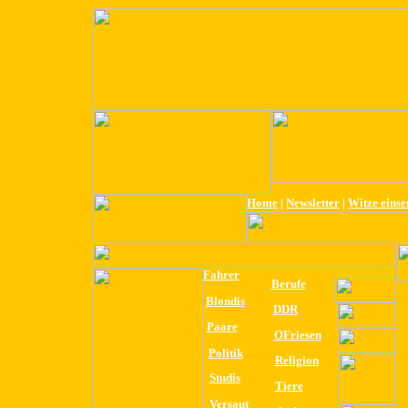
Home
|
Newsletter
|
Witze eins
Fahrer
Berufe
Blondis
DDR
Paare
OFriesen
Politik
Religion
Studis
Tiere
Versaut