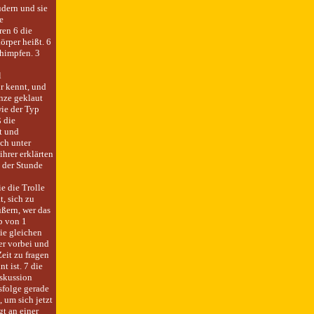
dern und sie
e
ren 6 die
örper heißt. 6
chimpfen. 3
l
hr kennt, und
nze geklaut
ie der Typ
 die
t und
ch unter
hrer erklärten
 der Stunde
e die Trolle
, sich zu
ßern, wer das
b von 1
ie gleichen
er vorbei und
eit zu fragen
t ist. 7 die
iskussion
sfolge gerade
 um sich jetzt
gt an einer