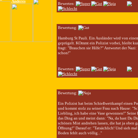
Anderes
Bewerten:
Bewertung:
Hamburg St Pauli. Ein Ausländer wird von einem
geprügelt. KOmmt ein Polizist vorbei, bleibt ku
fragt: "Brauchen sie Hilfe?" Antwortet der Nazi:
schon!"
Bewerten:
Bewertung:
Ein Polizist hat beim Schießwettkampf einen P
und kommt stolz zu seiner Frau nach Hause: "Sc
Liebling, ich habe eine Vase gewonnen!" Seine F
das Ding an und meint dann: "Na, da hast Du Dir
schönen Mist andrehen lassen, die hat ja oben g
Öffnung!" Darauf er: "Tatsächlich! Und sieh mal 
Boden fehlt auch völlig..."