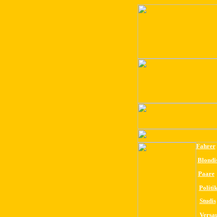
Fahrer
Blondi
Paare
Politi
Studis
Versa