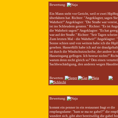
Bewertung:
Ein Mann steht vor Gericht, weil er zwei HipHo
überfahren hat. Richter: "Angeklagter, sagen Sie
Wahrheit!" Angeklagter: "Die Straße war vereis
ist ins Schleudern geraten." Richter: "Es ist Augu
die Wahrheit sagen!" Angeklagter: "Es hat gere
war auf der Straße." Richter: "Seit Tagen scheint
Zum letzten Mal - die Wahrheit!" Angeklagter: "
Sonne schien und von weitem habe ich die Hip
gesehen. Hasserfüllt habe ich auf sie draufgehalt
ist durch die Windschutzscheibe, der andere in 
Hauseingang geflogen. Ich bereue nichts!" Richt
warum denn nicht gleich so? Den einen verurtei
Sachbeschädigung, den anderen wegen Hausfrie
Bewerten:
Bewertung:
kommt ein penner in ein restaurant fragt er die
empfangsdame: "ham se ma ne gabel?" die emp
wundert sich, gibt aber bereitwillig die gabel h