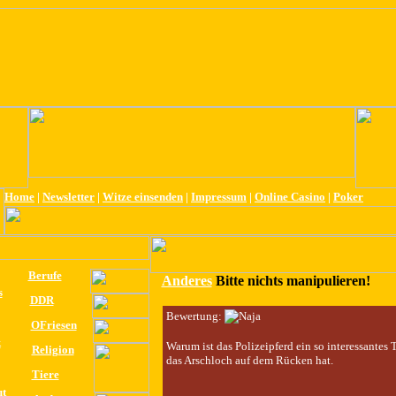
Home
|
Newsletter
|
Witze einsenden
|
Impressum
|
Online Casino
|
Poker
Berufe
Anderes
Bitte nichts manipulieren!
s
DDR
Bewertung:
OFriesen
k
Warum ist das Polizeipferd ein so interessantes T
Religion
das Arschloch auf dem Rücken hat.
Tiere
ut