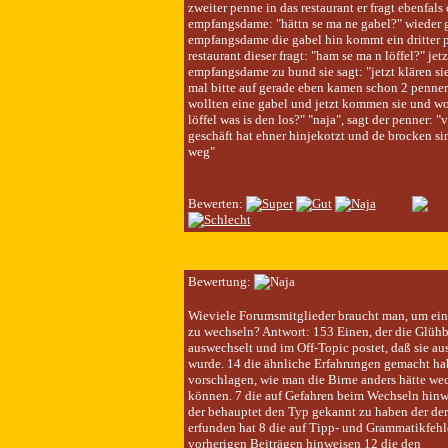
zweiter penne in das restaurant er fragt ebenfals 
empfangsdame: "hättn se ma ne gabel?" wieder g
empfangsdame die gabel hin kommt ein dritter p
restaurant dieser fragt: "ham se ma n löffel?" jetz
empfangsdame zu bund sie sagt: "jetzt klären s
mal bitte auf gerade eben kamen schon 2 penner 
wollten eine gabel und jetzt kommen sie und wo
löffel was is den los?" "naja", sagt der penner: "v
geschäft hat ehner hinjekotzt und de brocken si
weg"
Bewerten:
Bewertung:
Wieviele Forumsmitglieder braucht man, um ein
zu wechseln? Antwort: 153 Einen, der die Glühb
auswechselt und im Off-Topic postet, daß sie a
wurde. 14 die ähnliche Erfahrungen gemacht h
vorschlagen, wie man die Birne anders hätte we
können. 7 die auf Gefahren beim Wechseln hinwe
der behauptet den Typ gekannt zu haben der de
erfunden hat 8 die auf Tipp- und Grammatikfehl
vorherigen Beiträgen hinweisen 12 die den