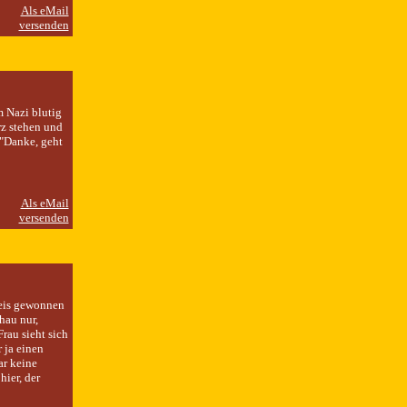
 Nazi blutig
rz stehen und
 "Danke, geht
reis gewonnen
hau nur,
rau sieht sich
 ja einen
ar keine
hier, der