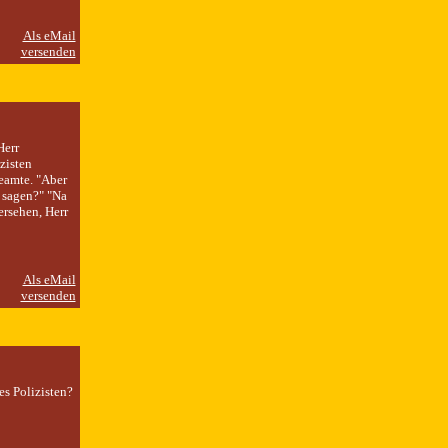
Herr
zisten
Beamte. "Aber
 sagen?" "Na
ersehen, Herr
es Polizisten?