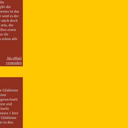
die
ibt die
enner in das
t wird es der
ie mich doch
rein, die
llen einen
or ihr
n schon alle
e Glühbirne
rine
usgewechselt
aben und
chseln
isen 1 Irrer
r Glühbrine
er in den