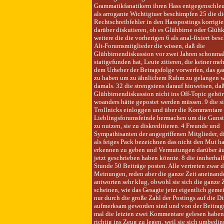
Grammatikfanatikern ihren Hass entgegenschleu
als arrogante Wichtigtuer beschimpfen 25 die di
Rechtschreibfehler in den Hasspostings korrigie
darüber diskutieren, ob es Glühbirne oder Glühk
weitere die die vorherigen 6 als anal-fixiert bes
Alt-Forumsmitglieder die wissen, daß die
Glühbirnendiskussion vor zwei Jahren schonma
stattgefunden hat, Leute zitieren, die keiner me
dem Urheber der Betragsfolge vorwerfen, das ga
zu haben um zu ähnlichem Ruhm zu gelangen w
damals. 32 die strengstens darauf hinweisen, daß
Glühbirnendiskussion nicht ins Off-Topic gehör
woanders hätte gepostet werden müssen. 9 die si
Trollnicks einloggen und über die Kommentare i
Lieblingsforumsfeinde hermachen um die Gunst
zu nutzen, sie zu diskreditieren. 4 Freunde und
Sympathisanten der angegriffenen Mitglieder, di
als feiges Pack bezeichnen das nicht den Mut hat
erkennen zu geben und Vermutungen darüber äu
jetzt geschrieben haben könnte. 8 die innherhal
Stunde 50 Beiträge posten. Alle vertreten zwar d
Meinungen, reden aber die ganze Zeit aneinand
antworten sehr klug, obwohl sie sich die ganze Z
scheinen, wie das Gesagte jetzt eigentlich gemein
nur durch die große Zahl der Postings auf die D
aufmerksam geworden sind und von der Beitrag
mal die letzten zwei Kommentare gelesen haben,
richtig ins Zeug zu legen, weil sie sich umbedin