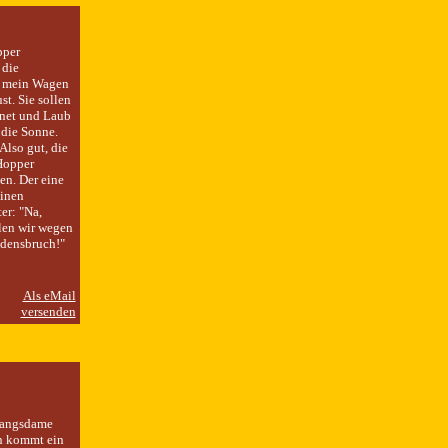
pper
 die
t, mein Wagen
st. Sie sollen
gnet und Laub
 die Sonne.
Also gut, die
Hopper
en. Der eine
einen
er: "Na,
len wir wegen
densbruch!"
fangsdame
in kommt ein