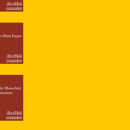
s Blatt Papier
der Masochist:
ämischem