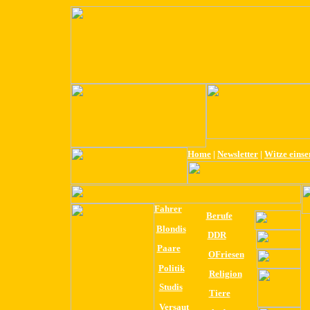
Home
|
Newsletter
|
Witze eins
Fahrer
Berufe
Blondis
DDR
Paare
OFriesen
Politik
Religion
Studis
Tiere
Versaut