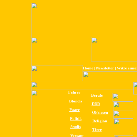
Home
|
Newsletter
|
Witze eins
Fahrer
Berufe
Blondis
DDR
Paare
OFriesen
Politik
Religion
Studis
Tiere
Versaut