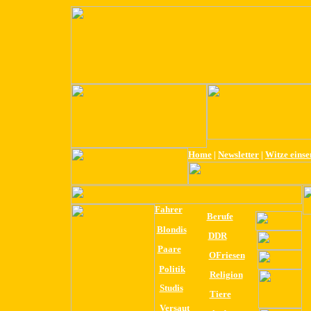
Home
|
Newsletter
|
Witze eins
Fahrer
Berufe
Blondis
DDR
Paare
OFriesen
Politik
Religion
Studis
Tiere
Versaut