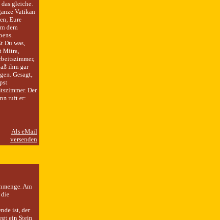
 das gleiche.
ganze Vatikan
gen, Eure
 um dem
bens.
ßt Du was,
 Mitra,
rbeitszimmer,
daß ihm gar
agen. Gesagt,
pst
itszimmer. Der
nn ruft er:
enmenge. Am
 die
de ist, der
egt ein Stein