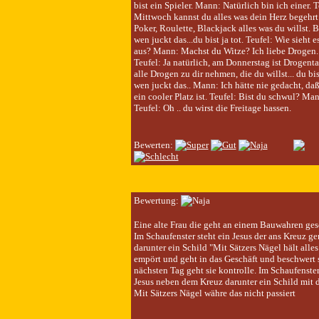
bist ein Spieler. Mann: Natürlich bin ich einer. 
Mittwoch kannst du alles was dein Herz begehrt
Poker, Roulette, Blackjack alles was du willst. Bi
wen juckt das...du bist ja tot. Teufel: Wie sieht 
aus? Mann: Machst du Witze? Ich liebe Drogen.
Teufel: Ja natürlich, am Donnerstag ist Drogent
alle Drogen zu dir nehmen, die du willst... du bis
wen juckt das.. Mann: Ich hätte nie gedacht, daß
ein cooler Platz ist. Teufel: Bist du schwul? Ma
Teufel: Oh .. du wirst die Freitage hassen.
Bewerten:
Bewertung:
Eine alte Frau die geht an einem Bauwahren gesc
Im Schaufenster steht ein Jesus der ans Kreuz gen
darunter ein Schild "Mit Sätzers Nägel hält alles
empört und geht in das Geschäft und beschwert 
nächsten Tag geht sie kontrolle. Im Schaufenster
Jesus neben dem Kreuz darunter ein Schild mit de
Mit Sätzers Nägel währe das nicht passiert