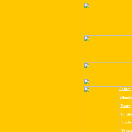
Fahrer
Blondi
Paare
Politi
Studis
Versa