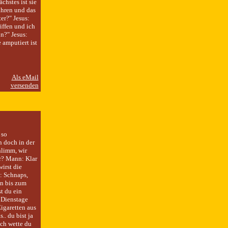
chstes ist sie
ahren und das
er?" Jesus:
iffen und ich
n?" Jesus:
 amputiert ist
 so
n doch in der
hlimm, wir
r? Mann: Klar
wirst die
: Schnaps,
en bis zum
t du ein
 Dienstage
igaretten aus
.. du bist ja
Ich wette du