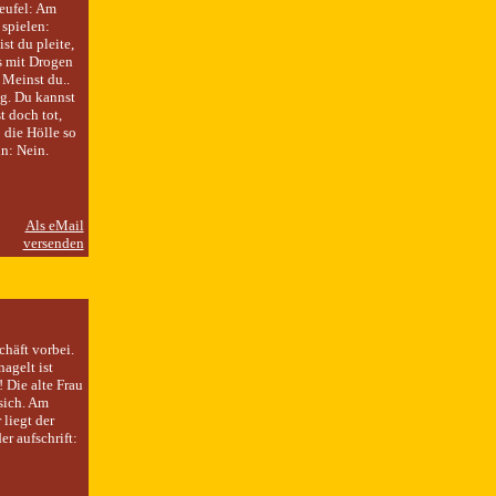
Teufel: Am
 spielen:
st du pleite,
es mit Drogen
 Meinst du..
ag. Du kannst
t doch tot,
 die Hölle so
nn: Nein.
häft vorbei.
agelt ist
! Die alte Frau
sich. Am
 liegt der
r aufschrift: