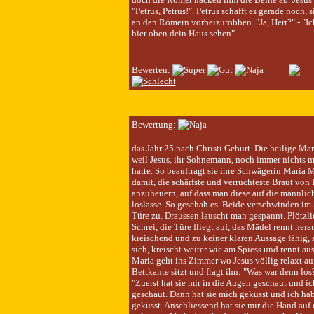
"Petrus, Petrus!". Petrus schafft es gerade noch,
an den Römern vorbeizurobben. "Ja, Herr?" - "I
hier oben dein Haus sehen"
Bewerten:
Bewertung:
das Jahr 25 nach Christi Geburt. Die heilige Mari
weil Jesus, ihr Sohnemann, noch immer nichts m
hatte. So beauftragt sie ihre Schwägerin Maria
damit, die schärfste und verruchteste Braut vo
anzuheuern, auf dass man diese auf die männlic
loslasse. So geschah es. Beide verschwinden im
Türe zu. Draussen lauscht man gespannt. Plötzlic
Schrei, die Türe fliegt auf, das Mädel rennt herau
kreischend und zu keiner klaren Aussage fähig,
sich, kreischt weiter wie am Spiess und rennt au
Maria geht ins Zimmer wo Jesus völlig relaxt au
Bettkante sitzt und fragt ihn: "Was war denn los?
"Zuerst hat sie mir in die Augen geschaut und i
geschaut. Dann hat sie mich geküsst und ich ha
geküsst. Anschliessend hat sie mir die Hand auf