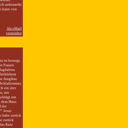
 sich unbemerkt
ch kann von
a ist besorgt,
it Frauen
 Magdalena
n Bethlehem
he Jungfrau
 Schlafzimmer,
h ein irrer
s, irre
 schlägt um
s dem Haus.
f der
" Jesus:
ch habe zurück
be zurück
 das Knie