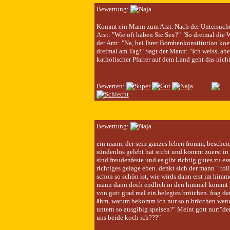
Bewertung:
Kommt ein Mann zum Arzt. Nach der Untersuchu
Arzt: "Wie oft haben Sie Sex?" "So dreimal die
der Arzt: "Na, bei Ihrer Bombenkonstitution koe
dreimal am Tag!" Sagt der Mann: "Ich weiss, aber
katholischer Pfarrer auf dem Land geht das nicht
Bewerten:
Bewertung:
ein mann, der sein ganzes leben fromm, beschei
sündenlos gelebt hat stirbt und kommt zuerst in 
sind freudenfeste und es gibt richtig gutes zu es
richtiges gelage eben. denkt sich der mann " toll
schon so schön ist, wie wirds dann erst im himme
mann dann doch endlich in den himmel kommt
von gott grad mal ein belegtes brötchen. frag de
ähm, warum bekomm ich nur so n brötchen wenn
untern so ausgibig speisen?" Meint gott nur:"de
uns beide koch ich???"