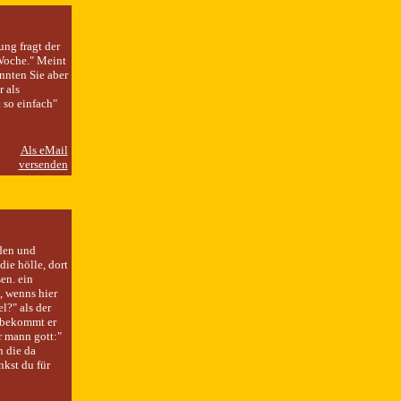
ng fragt der
 Woche." Meint
nnten Sie aber
 als
 so einfach"
den und
die hölle, dort
sen. ein
, wenns hier
l?" als der
 bekommt er
r mann gott:"
 die da
nkst du für