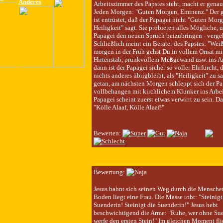
Anderes
Arbeitszimmer des Papstes steht, macht er genau
Jeden Morgen: "Guten Morgen, Eminenz." Der 
ist entrüstet, daß der Papagei nicht "Guten Mor
Heiligkeit" sagt. Sie probieren alles Mögliche,
Papagei den neuen Spruch beizubringen - verge
Schließlich meint ein Berater des Papstes: "Wei
morgen in der Früh gehst Du in vollem Ornat mit
Hirtenstab, prunkvollem Meßgewand usw. ins A
dann ist der Papagei sicher so voller Ehrfurcht, 
nichts anderes übrigbleibt, als "Heiligkeit" zu s
getan, am nächsten Morgen schleppt sich der Pa
vollbehangen mit kirchlichem Klunker ins Arbe
Papagei scheint zuerst etwas verwirrt zu sein. Da
"Kölle Alaaf, Kölle Alaaf!"
Bewerten:
Bewertung:
Jesus bahnt sich seinen Weg durch die Mensch
Boden liegt eine Frau. Die Masse tobt: "Steinigt
Suenderin! Steinigt die Suenderin!" Jesus hebt
beschwichtigend die Arme: "Ruhe, wer ohne Suen
werfe den ersten Stein!" Im gleichen Moment fli