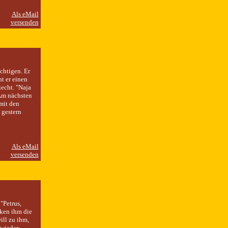
chtigen. Er
t er einen
iecht. "Naja
 Am nächsten
mit den
 gestern
"Petrus,
cken ihm die
ill zu ihm,
wieder: