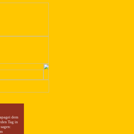
Papagei dem
eden Tag in
 sagen:
im