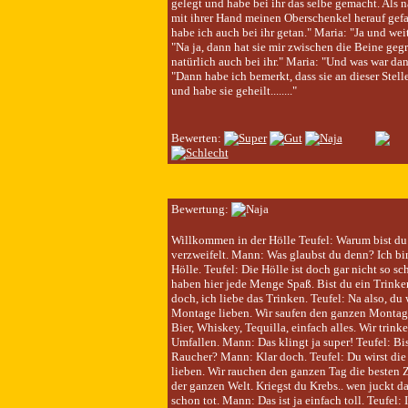
gelegt und habe bei ihr das selbe gemacht. Als nä
mit ihrer Hand meinen Oberschenkel herauf gef
habe ich auch bei ihr getan." Maria: "Ja und weit
"Na ja, dann hat sie mir zwischen die Beine gegr
natürlich auch bei ihr." Maria: "Und was war dan
"Dann habe ich bemerkt, dass sie an dieser Stelle
und habe sie geheilt........"
Bewerten:
Bewertung:
Willkommen in der Hölle Teufel: Warum bist du
verzweifelt. Mann: Was glaubst du denn? Ich bi
Hölle. Teufel: Die Hölle ist doch gar nicht so sc
haben hier jede Menge Spaß. Bist du ein Trinke
doch, ich liebe das Trinken. Teufel: Na also, du 
Montage lieben. Wir saufen den ganzen Montag
Bier, Whiskey, Tequilla, einfach alles. Wir trink
Umfallen. Mann: Das klingt ja super! Teufel: Bis
Raucher? Mann: Klar doch. Teufel: Du wirst die
lieben. Wir rauchen den ganzen Tag die besten Z
der ganzen Welt. Kriegst du Krebs.. wen juckt das
schon tot. Mann: Das ist ja einfach toll. Teufel: 