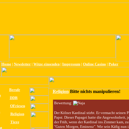
Home
|
Newsletter
|
Witze einsenden
|
Impressum
|
Online Casino
|
Poker
Berufe
Religion
Bitte nichts manipulieren!
s
DDR
Bewertung:
OFriesen
k
Der Kölner Kardinal stirbt. Er vermacht seinen 
Religion
Papst. Dieser Papagei hatte die Angewohnheit, j
Tiere
der Früh, wenn der Kardinal ins Zimmer kam, zu
"Guten Morgen, Eminenz". Wie sein Käfig nun 
ut