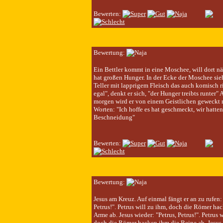
Bewerten:
Bewertung:
Ein Bettler kommt in eine Moschee, will dort nä
hat großen Hunger. In der Ecke der Moschee sieh
Teller mit lapprigem Fleisch das auch komisch r
egal", denkt er sich, "der Hunger treibts runter"
morgen wird er von einem Geistlichen geweckt 
Worten: "Ich hoffe es hat geschmeckt, wir hatten
Beschneidung"
Bewerten:
Bewertung:
Jesus am Kreuz. Auf einmal fängt er an zu rufen: 
Petrus!". Petrus will zu ihm, doch die Römer ha
Arme ab. Jesus wieder: "Petrus, Petrus!". Petrus w
doch die Römer hacken ihm die Beine ab. Jesus 