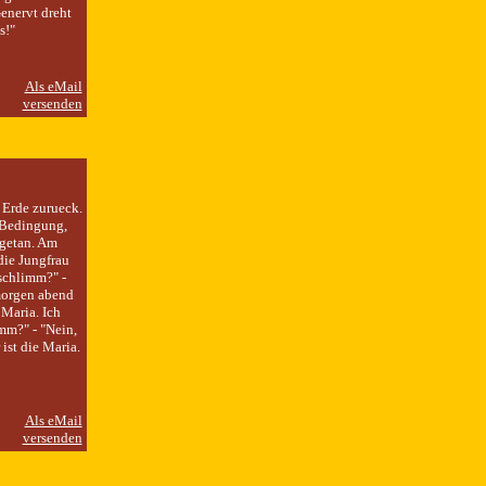
enervt dreht
s!"
 Erde zurueck.
r Bedingung,
 getan. Am
die Jungfrau
 schlimm?" -
 morgen abend
 Maria. Ich
imm?" - "Nein,
ist die Maria.