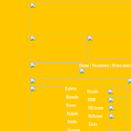
Home
|
Newsletter
|
Witze eins
Fahrer
Berufe
Blondis
DDR
Paare
OFriesen
Politik
Religion
Studis
Tiere
Versaut