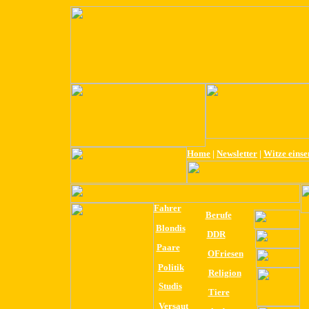
Home
|
Newsletter
|
Witze eins
Fahrer
Berufe
Blondis
DDR
Paare
OFriesen
Politik
Religion
Studis
Tiere
Versaut