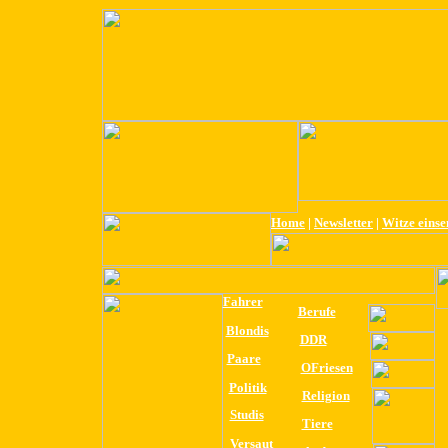
Home
|
Newsletter
|
Witze eins
Fahrer
Berufe
Blondis
DDR
Paare
OFriesen
Politik
Religion
Studis
Tiere
Versaut