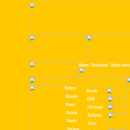
Home
|
Newsletter
|
Witze eins
Fahrer
Berufe
Blondis
DDR
Paare
OFriesen
Politik
Religion
Studis
Tiere
Versaut