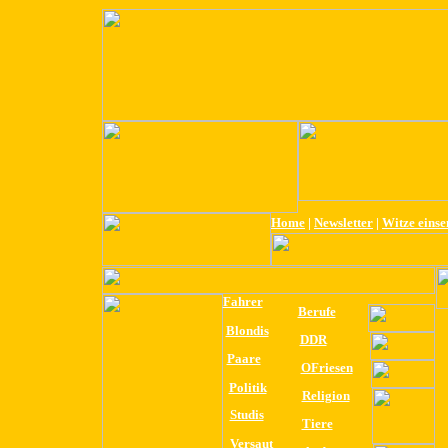
Home
|
Newsletter
|
Witze eins
Fahrer
Berufe
Blondis
DDR
Paare
OFriesen
Politik
Religion
Studis
Tiere
Versaut