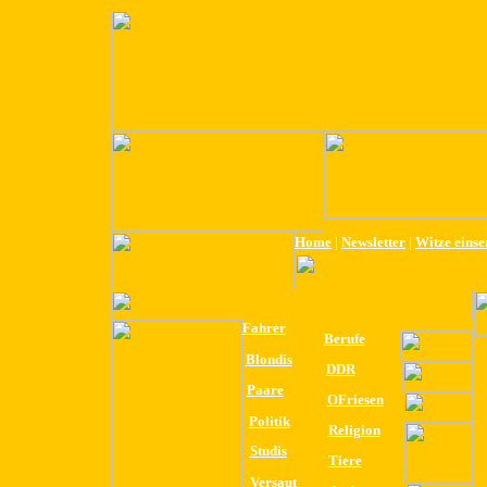
Home
|
Newsletter
|
Witze eins
Fahrer
Berufe
Blondis
DDR
Paare
OFriesen
Politik
Religion
Studis
Tiere
Versaut