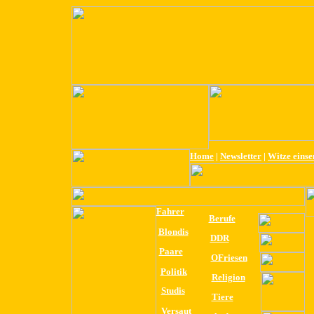
Home
|
Newsletter
|
Witze eins
Fahrer
Berufe
Blondis
DDR
Paare
OFriesen
Politik
Religion
Studis
Tiere
Versaut