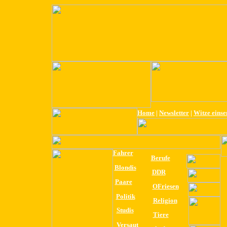
Home
|
Newsletter
|
Witze eins
Fahrer
Berufe
Blondis
DDR
Paare
OFriesen
Politik
Religion
Studis
Tiere
Versaut