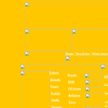
Home
|
Newsletter
|
Witze eins
Fahrer
Berufe
eM
Blondis
DDR
Hi
Paare
OFriesen
Politik
De
Religion
Studis
Tiere
eM
de
Versaut