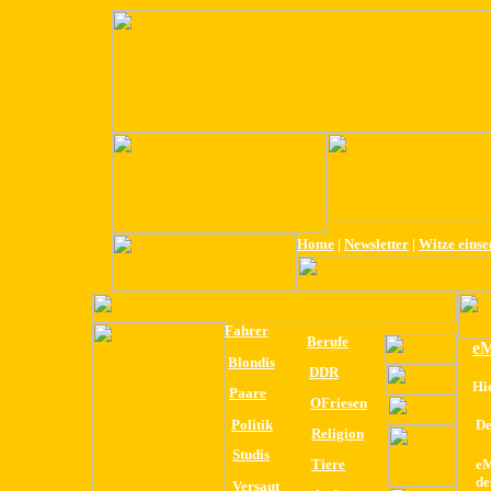
Home
|
Newsletter
|
Witze eins
Fahrer
Berufe
eM
Blondis
DDR
Hi
Paare
OFriesen
Politik
De
Religion
Studis
Tiere
eM
de
Versaut