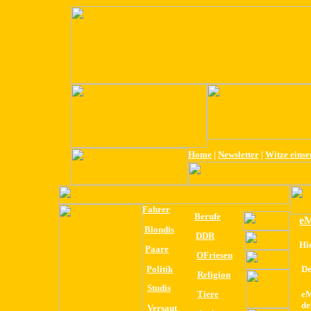
Home
|
Newsletter
|
Witze eins
Fahrer
Berufe
eM
Blondis
DDR
Hi
Paare
OFriesen
Politik
De
Religion
Studis
Tiere
eM
de
Versaut