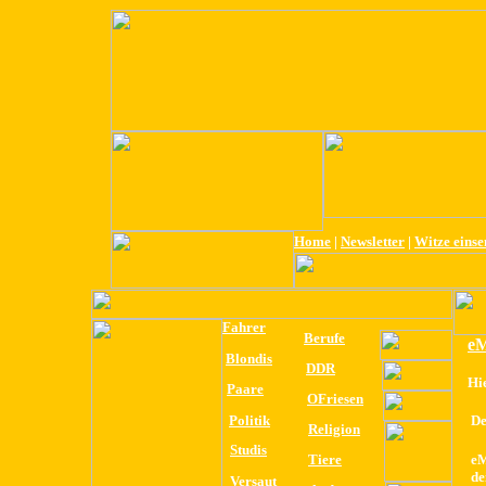
Home
|
Newsletter
|
Witze eins
Fahrer
Berufe
eM
Blondis
DDR
Hi
Paare
OFriesen
Politik
De
Religion
Studis
Tiere
eM
de
Versaut