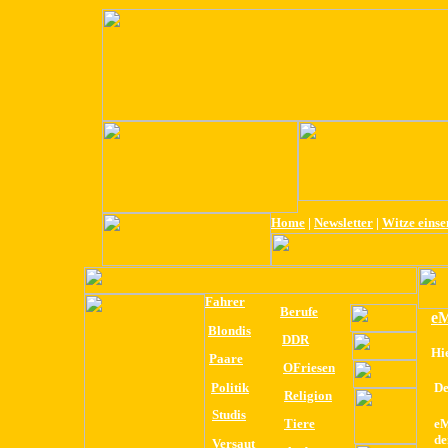
Home
|
Newsletter
|
Witze eins
Fahrer
Berufe
eM
Blondis
DDR
Hi
Paare
OFriesen
Politik
De
Religion
Studis
Tiere
eM
de
Versaut