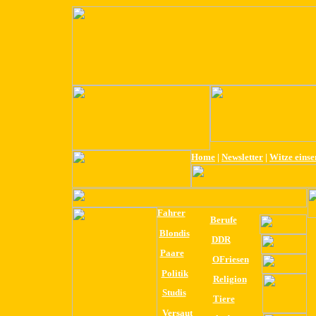
Home
|
Newsletter
|
Witze eins
Fahrer
Berufe
Blondis
DDR
Paare
OFriesen
Politik
Religion
Studis
Tiere
Versaut