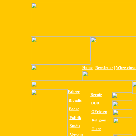
Home
|
Newsletter
|
Witze eins
Fahrer
Berufe
Blondis
DDR
Paare
OFriesen
Politik
Religion
Studis
Tiere
Versaut