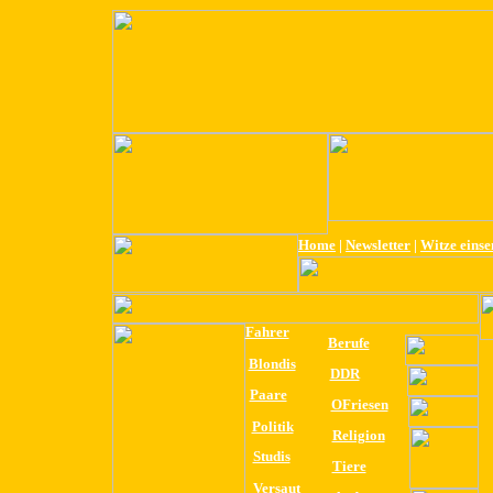
Home
|
Newsletter
|
Witze eins
Fahrer
Berufe
Blondis
DDR
Paare
OFriesen
Politik
Religion
Studis
Tiere
Versaut