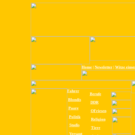
Home
|
Newsletter
|
Witze eins
Fahrer
Berufe
Blondis
DDR
Paare
OFriesen
Politik
Religion
Studis
Tiere
Versaut