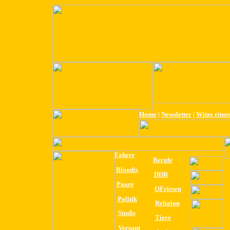
Home
|
Newsletter
|
Witze eins
Fahrer
Berufe
Blondis
DDR
Paare
OFriesen
Politik
Religion
Studis
Tiere
Versaut