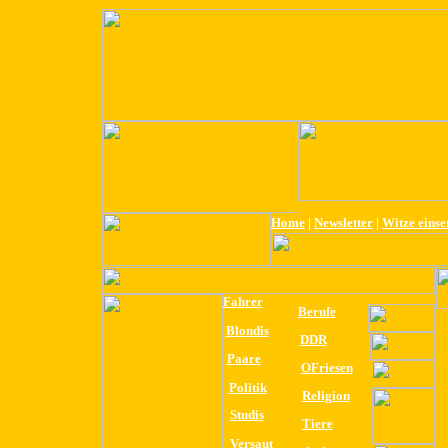
Home
|
Newsletter
|
Witze eins
Fahrer
Berufe
Blondis
DDR
Paare
OFriesen
Politik
Religion
Studis
Tiere
Versaut