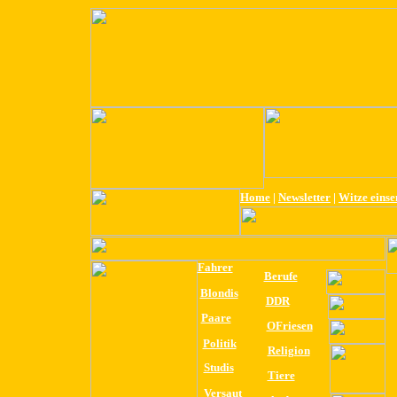
Home
|
Newsletter
|
Witze eins
Fahrer
Berufe
Blondis
DDR
Paare
OFriesen
Politik
Religion
Studis
Tiere
Versaut