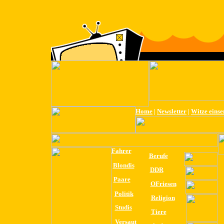
Home
|
Newsletter
|
Witze eins
Fahrer
Berufe
Blondis
DDR
Paare
OFriesen
Politik
Religion
Studis
Tiere
Versaut