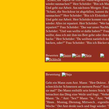
wieder ranmachen?" Herr Schröder: "Bin ich Mal
Und geht zur Arbeit. Am nächsten Morgen: Frau
"Schatz, die Steckdose ist abgefallen, kannst du
ranmachen?" Herr Schröder: "Bin ich Elektriker
Und geht zur Arbeit. Herr Schröder kommt von d
wieder. Alles ist repariert. Herr Schröder: "Wer h
repariert?" Frau Schröder: "Das war unser Nachba
Schröder: "Und was wollte er dafür haben?" Frau
wollte, dass ich mit ihm ins Bett gehe oder ihm
backe." Herr Schröder: "Du wolltest natürlich 
backen, oder?" Frau Schröder: "Bin ich Bäcker o
Bewerten:
Bewertung:
Geht ein Mann zum Arzt. Mann: "Herr Doktor... 
schreckliche Schmerzen an meinem Penis!" Arzt:
sie mal!" Der Mann enthüllt sein bestes Stück. D
betrachtet das Ding eine Weile und fragt: "Verhe
Mann: "Ja..." Arzt: "Sex?" Mann: "Ja..." Arzt: "
"Hmm... Montag, Dienstag, Mittwoch... eigentli
Woche." Der Arzt denkt nach und fragt wieder: 