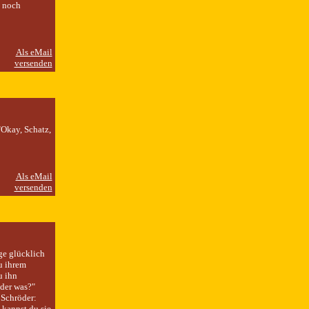
h noch
"Okay, Schatz,
ge glücklich
u ihrem
u ihn
oder was?"
 Schröder:
 kannst du sie