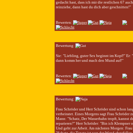
gedacht hast, dass ich mir die restlichen 67 auc
reinziehe, dann hast du dich aber geschnitten!"
Bewerten:
Bewertung:
Sie: "Liebling, guter Sex beginnt im Kopf!" Er: 
dann komm her und mach den Mund auf!"
Bewerten:
Bewertung:
Frau Schröder und Herr Schröder sind schon lan
verheiratet. Eines Morgens sagt Frau Schröder z
Mann: "Schatz, Der Wasserhahn tropft, kannst d
reparieren?" Herr Schröder: "Bin ich Klempner 
Und geht zur Arbeit. Am nächsten Morgen: Frau
"Schatz, die Tapete ist von der Wand abgefallen,