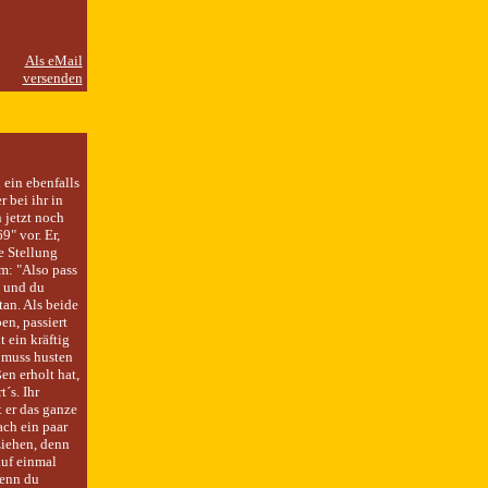
 ein ebenfalls
 bei ihr in
 jetzt noch
9" vor. Er,
e Stellung
m: "Also pass
e und du
an. Als beide
en, passiert
 ein kräftig
 muss husten
n erholt hat,
´s. Ihr
t er das ganze
ch ein paar
ziehen, denn
auf einmal
Wenn du