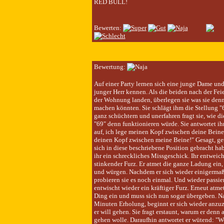
RED BULL!
Bewerten:
Bewertung:
Auf einer Party lernen sich eine junge Dame und
junger Herr kennen. Als die beiden nach der Feier
der Wohnung landen, überlegen sie was sie denn
machen könnten. Sie schlägt ihm die Stellung "6
ganz schüchtern und unerfahren fragt sie, wie di
"69" denn funktionieren würde. Sie antwortet ih
auf, ich lege meinen Kopf zwischen deine Bein
deinen Kopf zwischen meine Beine!" Gesagt, get
sich in diese beschriebene Position gebracht hab
ihr ein schreckliches Missgeschick. Ihr entweicht
stinkender Furz. Er atmet die ganze Ladung ein,
und würgen. Nachdem er sich wieder einigermaße
probieren sie es noch einmal. Und wieder passiert
entwischt wieder ein kräftiger Furz. Erneut atme
Ding ein und muss sich nun sogar übergeben. Na
Minuten Erholung, beginnt er sich wieder anzu
er will gehen. Sie fragt erstaunt, warum er denn 
gehen wolle. Daraufhin antwortet er wütend: "