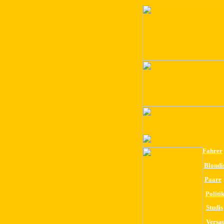
Fahrer
Blondi
Paare
Politi
Studis
Versa