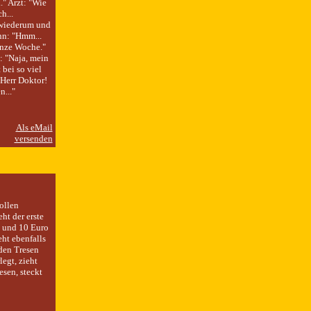
." Arzt: "Wie
h...
 wiederum und
nn: "Hmm...
anze Woche."
: "Naja, mein
 bei so viel
Herr Doktor!
..."
ollen
ht der erste
h und 10 Euro
eht ebenfalls
 den Tresen
egt, zieht
esen, steckt