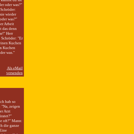
er oder was?"
 Schröder:
 sie wieder
 oder was?"
er Arbeit
at das denn
r!" Herr
 Schröder: "Er
 einen Kuchen
den Kuchen
der was."
Ich hab so
 "Na, zeigen
er Arzt
iratet?"
Wie oft?" Mann:
ch die ganze
"Eine