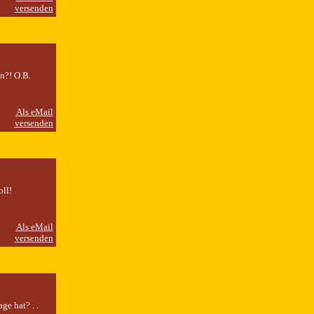
n?! O.B.
ll!
ge hat? . .