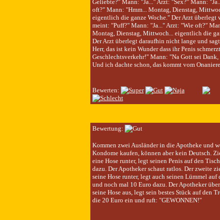
Geliebte?" Mann: "Ja..." Arzt: "Sex?" Mann: "Ja..
oft?" Mann: "Hmm... Montag, Dienstag, Mittwoc
eigentlich die ganze Woche." Der Arzt überlegt
meint: "Puff?" Mann: "Ja..." Arzt: "Wie oft?" Ma
Montag, Dienstag, Mittwoch... eigentlich die g
Der Arzt überlegt daraufhin nicht lange und sagt
Herr, das ist kein Wunder dass ihr Penis schmerzt
Geschlechtsverkehr!" Mann: "Na Gott sei Dank, 
Und ich dachte schon, das kommt vom Onanieren
Bewerten:
Bewertung:
Kommen zwei Ausländer in die Apotheke und w
Kondome kaufen, können aber kein Deutsch. Zie
eine Hose runter, legt seinen Penis auf den Tisc
dazu. Der Apotheker schaut ratlos. Der zweite zi
seine Hose runter, legt auch seinen Lümmel auf
und noch mal 10 Euro dazu. Der Apotheker überl
seine Hose aus, legt sein bestes Stück auf den Tr
die 20 Euro ein und ruft: "GEWONNEN!"