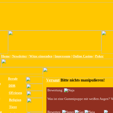
Home
|
Newsletter
|
Witze einsenden
|
Impressum
|
Online Casino
|
Poker
Berufe
Versaut
Bitte nichts manipulieren!
s
DDR
Bewertung:
OFriesen
k
Was ist eine Gummipuppe mit weißen Augen? Vo
Religion
Tiere
ut
Bewerten: