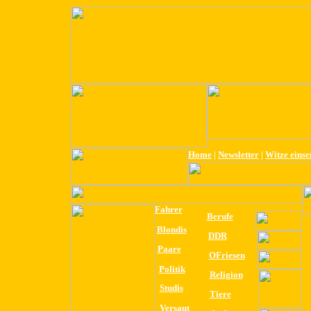
Home
|
Newsletter
|
Witze eins
Fahrer
Berufe
Blondis
DDR
Paare
OFriesen
Politik
Religion
Studis
Tiere
Versaut