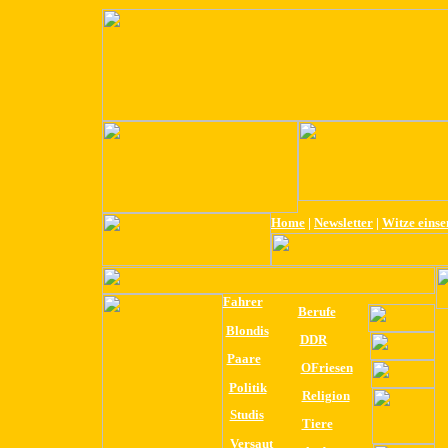
Home
|
Newsletter
|
Witze eins
Fahrer
Berufe
Blondis
DDR
Paare
OFriesen
Politik
Religion
Studis
Tiere
Versaut